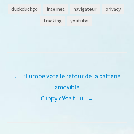
duckduckgo
internet
navigateur
privacy
tracking
youtube
Navigation
←
L’Europe vote le retour de la batterie
amovible
de
Clippy c’était lui !
→
l’article