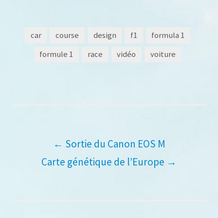
car
course
design
f1
formula 1
formule 1
race
vidéo
voiture
Navigation
←
Sortie du Canon EOS M
Carte génétique de l’Europe
→
de
l’article