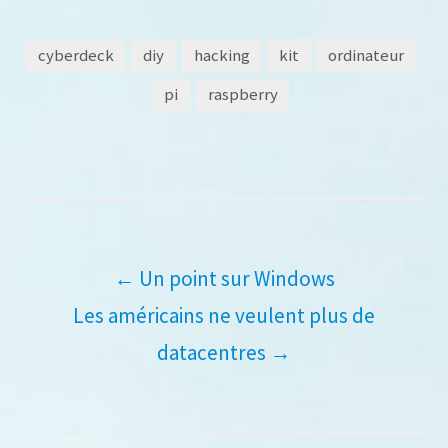
cyberdeck
diy
hacking
kit
ordinateur
pi
raspberry
Navigation
←
Un point sur Windows
Les américains ne veulent plus de
de
datacentres
→
l’article