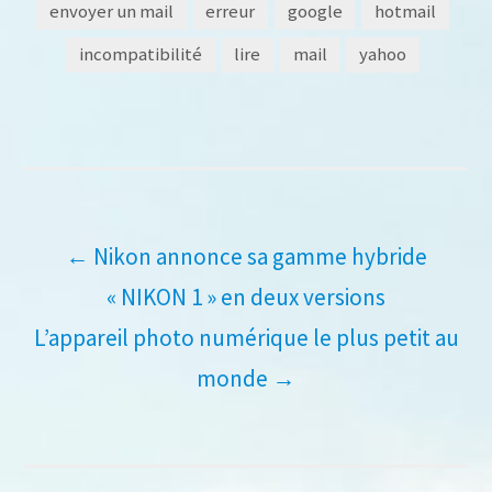
envoyer un mail
erreur
google
hotmail
incompatibilité
lire
mail
yahoo
Navigation
←
Nikon annonce sa gamme hybride
« NIKON 1 » en deux versions
de
L’appareil photo numérique le plus petit au
l’article
monde
→