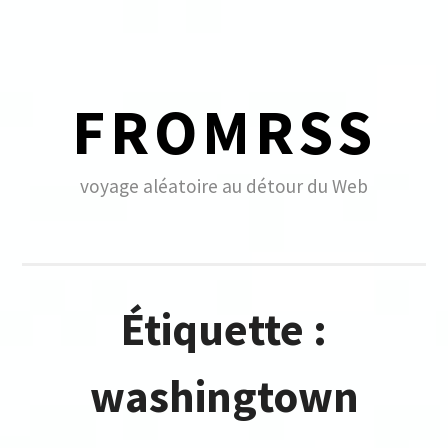
Skip
to
content
FROMRSS
voyage aléatoire au détour du Web
Étiquette :
washingtown