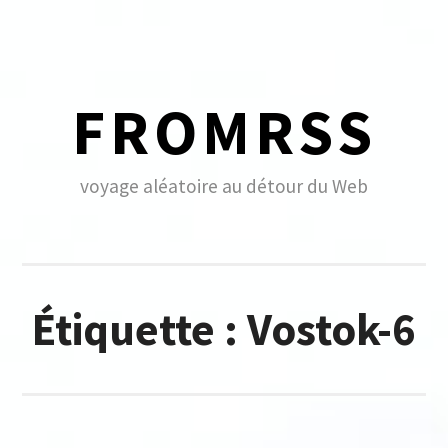
Skip
to
content
FROMRSS
voyage aléatoire au détour du Web
Étiquette :
Vostok-6