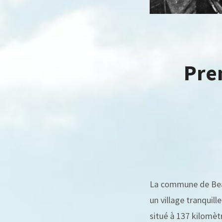
Prem
La commune de Beau
un village tranquil
situé à 137 kilomè