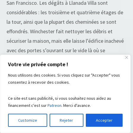
San Francisco. Les dégâts à Llanada Villa sont
considérables : les troisième et quatrième étages de
la tour, ainsi que la plupart des cheminées se sont
effondrés. Winchester fait nettoyer les débris et
sécuriser la maison, mais elle laisse l’édifice inachevé
avec des portes s’ouvrant sur le vide là où se
trouvaient autrefois des balcons et des escaliers
Votre vie privée compte !
menant à un plafond où se trouvait un autre niveau.
Nous utilisons des cookies. Si vous cliquez sur "Accepter" vous
consentez à recevoir des cookies.
Les travaux s’arrêteront définitivement en 1922, à la
mort de Sarah Winchester. La construction de la
Ce site est sans publicité, si vous souhaitez nous aidez au
financement c'est sur
Patreon
. Merci d'avance.
maison aura duré au total plus de 38 années et aura
englouti la somme astronomique de 70 millions de
Customize
Rejeter
Accepter
dollars. Aujourd’hui, on y compte pas moins de 160