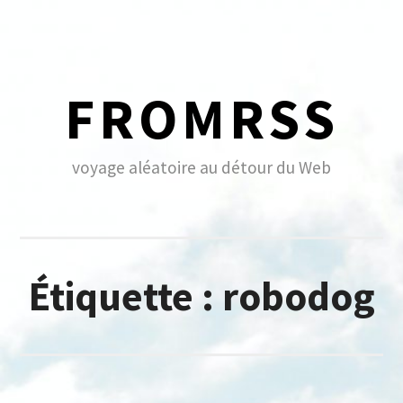
Skip
to
content
FROMRSS
voyage aléatoire au détour du Web
Étiquette :
robodog