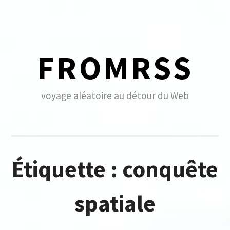
Skip
to
content
FROMRSS
voyage aléatoire au détour du Web
Étiquette :
conquête
spatiale