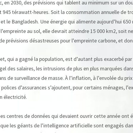
, en 2030, des prévisions qui tablent au minimum sur un do
945 térawatt-heures. Soit la consommation annuelle de troi
a et le Bangladesh. Une énergie qui alimente aujourd’hui 650 
’empreinte au sol, elle devrait atteindre 15 000 km2, soit neu
de prévisions désastreuses pour l’empreinte carbone, et donc
et, qui a gagné la population, est d’autant plus exacerbé pa
gel des salaires, les intrusions de plus en plus marquées dans 
ns de surveillance de masse. À l’inflation, à l’envolée du prix
polices d’assurances s’ajoutent, pour certains ménages, l’ex
 électricité.
des centres de données qui devaient ouvrir cette année ont é
 que les géants de l’intelligence artificielle sont engagés da