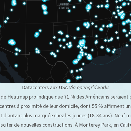
Datacenters aux USA
Via opengridworks
 de Heatmap pro indique que 71 % des Américains seraient p
centres à proximité de leur domicile, dont 55 % affirment un
t d’autant plus marquée chez les jeunes (18-34 ans). Neuf moi
isciter de nouvelles constructions. À Monterey Park, en Calif