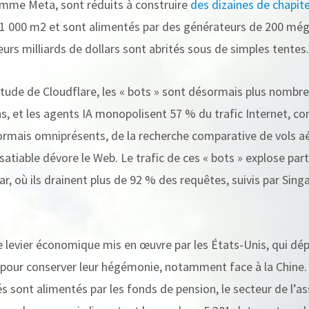
omme Meta, sont réduits à construire
des dizaines de chapit
1 000 m2 et sont alimentés par des générateurs de 200 méga
ieurs milliards de dollars sont abrités sous de simples tentes.
tude de Cloudflare, les « bots » sont désormais plus nombreu
, et les agents IA monopolisent 57 % du trafic Internet, co
rmais omniprésents, de la recherche comparative de vols aér
nsatiable dévore le Web. Le trafic de ces « bots » explose par
tar, où ils drainent plus de 92 % des requêtes, suivis par Singa
rme levier économique mis en œuvre par les États-Unis, qui d
s pour conserver leur hégémonie, notamment face à la Chine.
és sont alimentés par les fonds de pension, le secteur de l’as