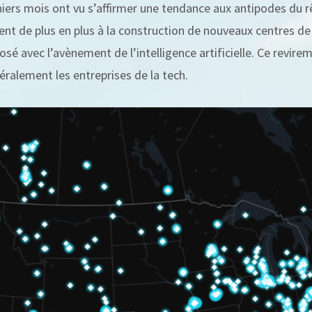
niers mois ont vu s’affirmer une tendance aux antipodes du r
nt de plus en plus à la construction de nouveaux centres d
sé avec l’avènement de l’intelligence artificielle. Ce revirem
ttéralement les entreprises de la tech.