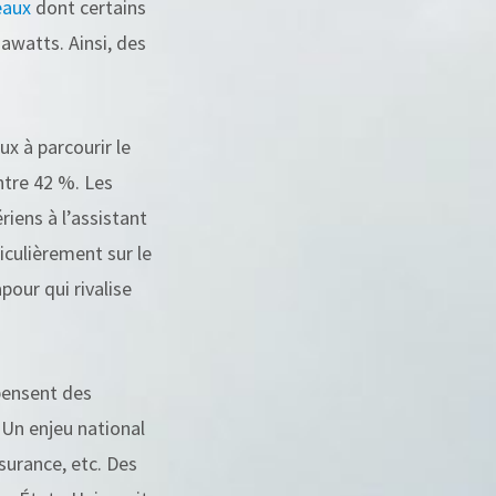
eaux
dont certains
watts. Ainsi, des
x à parcourir le
ntre 42 %. Les
iens à l’assistant
ticulièrement sur le
pour qui rivalise
épensent des
 Un enjeu national
surance, etc. Des