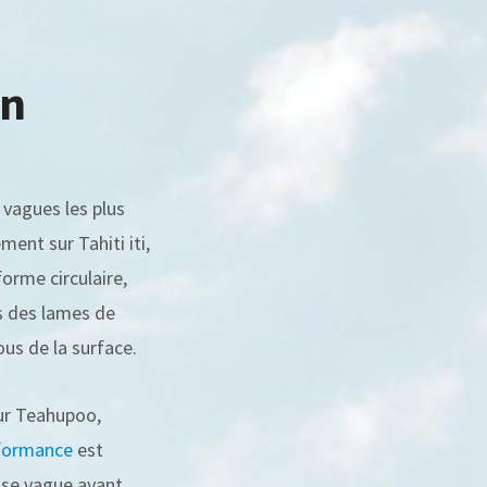
on
 vagues les plus
nt sur Tahiti iti,
orme circulaire,
ls des lames de
us de la surface.
sur Teahupoo,
formance
est
osse vague ayant