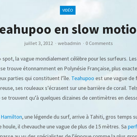
VIDÉO
eahupoo en slow moti
juillet 3, 2012
·
webadmin
·
0 Comments
 spot, la vague mondialement célèbre pour les surfeurs. Les
se trouve étonnamment en Polynésie Française, plus exacteme
eux parties qui constituent l’île.
Teahupoo
est une vague de f
reuse, ses rouleaux s’écrasent sur une barrière de corail. Te
ne se trouvent qu’à quelques dizaines de centimètres en desso
 Hamilton
, une légende du surf, arrive à Tahiti, gros temps 
te houle, il chevauche une vague de plus de 15 mètres. Sa
per
e passe au vu des spécialistes de l’époque comme la plus gr