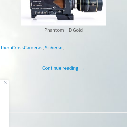
Phantom HD Gold
uthernCrossCameras
,
SciVerse
,
Continue reading →