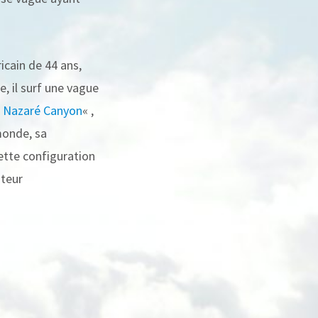
cain de 44 ans,
, il surf une vague
«
Nazaré Canyon
« ,
monde, sa
ette configuration
uteur