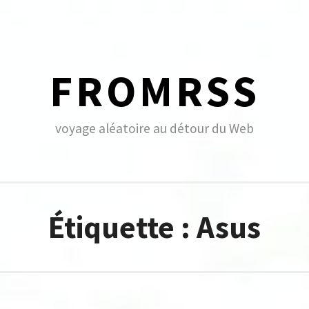
FROMRSS
voyage aléatoire au détour du Web
Étiquette :
Asus