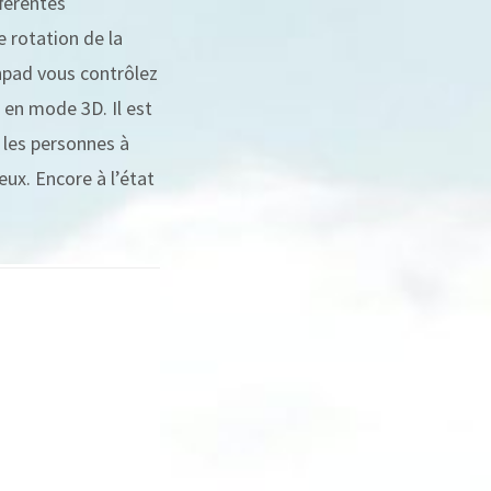
fférentes
e rotation de la
chpad vous contrôlez
e en mode 3D. Il est
e les personnes à
eux. Encore à l’état