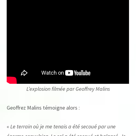
L’explosion filmée par Geoffrey Malins
Geoffrez Malins témoigne alors :
«
Le terrain où je me tenais a été secoué par une