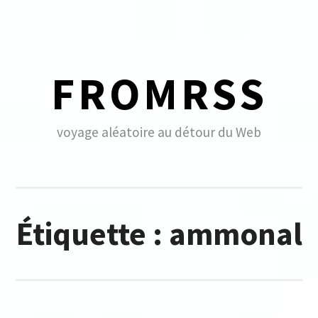
Skip
to
content
FROMRSS
voyage aléatoire au détour du Web
Étiquette :
ammonal