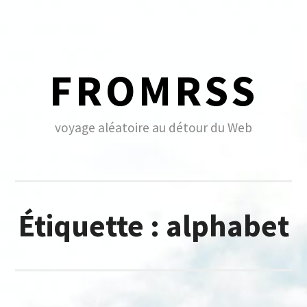
Skip
to
content
FROMRSS
voyage aléatoire au détour du Web
Étiquette :
alphabet