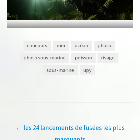
concours
mer
océan
photo
photo sous-marine
poisson
rivage
sous-marine
upy
Navigation
←
les 24 lancements de fusées les plus
marquants