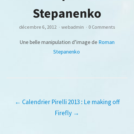
Stepanenko
décembre 6, 2012
·
webadmin
·
0 Comments
Une belle manipulation d’image de
Roman
Stepanenko
Navigation
←
Calendrier Pirelli 2013 : Le making off
Firefly
→
de
l’article