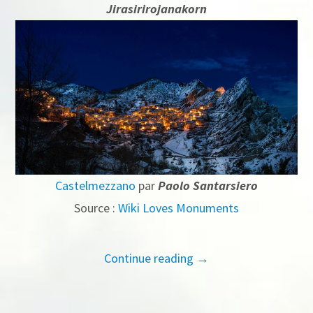
Jirasirirojanakorn
Castelmezzano
par
Paolo Santarsiero
Source :
Wiki Loves Monuments
Continue reading →