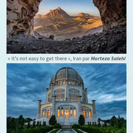
« It’s not easy to get there », Iran par
Morteza Salehi