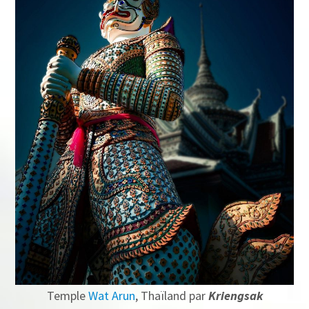
Temple
Wat Arun
, Thaïland par
Kriengsak