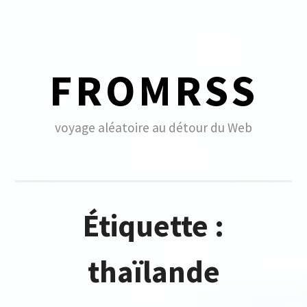
Skip
to
content
FROMRSS
voyage aléatoire au détour du Web
Étiquette :
thaïlande