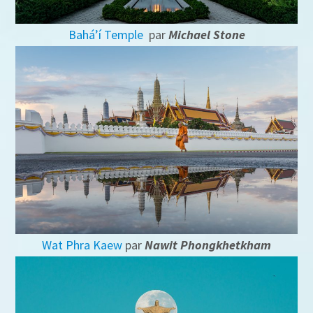
Baháʼí Temple
par
Michael Stone
Wat Phra Kaew
par
Nawit Phongkhetkham