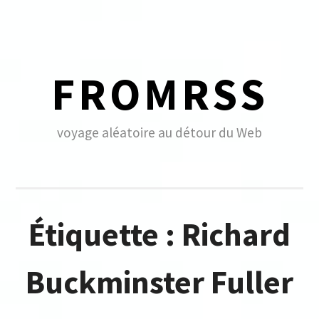
Skip
to
content
FROMRSS
voyage aléatoire au détour du Web
Étiquette :
Richard
Buckminster Fuller