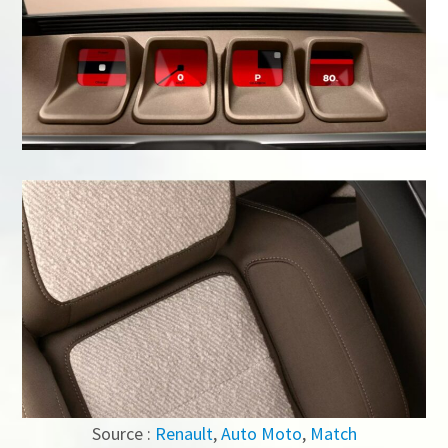
Source :
Renault
,
Auto Moto
,
Match