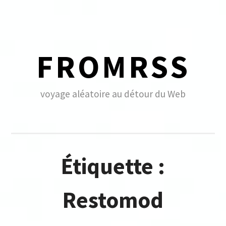
Skip
to
content
FROMRSS
voyage aléatoire au détour du Web
Étiquette :
Restomod