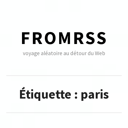
Skip
to
content
FROMRSS
voyage aléatoire au détour du Web
Étiquette :
paris