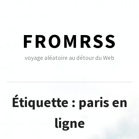
Skip
to
content
FROMRSS
voyage aléatoire au détour du Web
Étiquette :
paris en
ligne