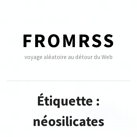
Skip
to
content
FROMRSS
voyage aléatoire au détour du Web
Étiquette :
néosilicates