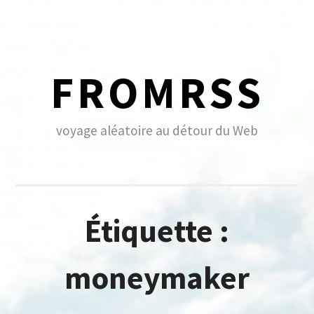
Skip
to
content
FROMRSS
voyage aléatoire au détour du Web
Étiquette :
moneymaker