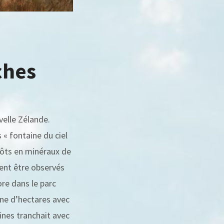
ches
velle Zélande.
 « fontaine du ciel
pôts en minéraux de
ent être observés
e dans le parc
ine d’hectares avec
ines tranchait avec