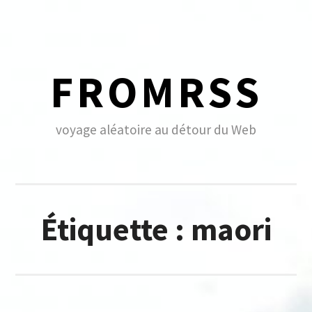
Skip
to
content
FROMRSS
voyage aléatoire au détour du Web
Étiquette :
maori