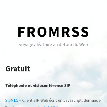
Skip
to
content
FROMRSS
voyage aléatoire au détour du Web
Gratuit
Téléphonie et visioconférence SIP
SipML5
– Client SIP Web écrit en Javascript, demande