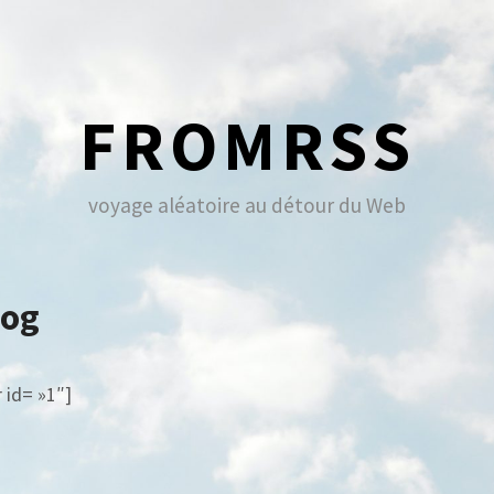
FROMRSS
voyage aléatoire au détour du Web
log
 id= »1″]