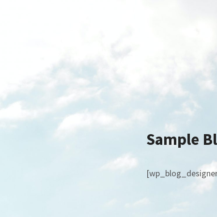
Skip
to
content
Sample B
[wp_blog_designer